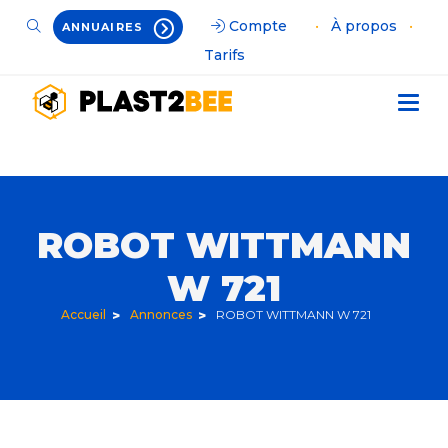
Compte
•
À propos
•
ANNUAIRES
Tarifs
ROBOT WITTMANN
W 721
Accueil
Annonces
ROBOT WITTMANN W 721