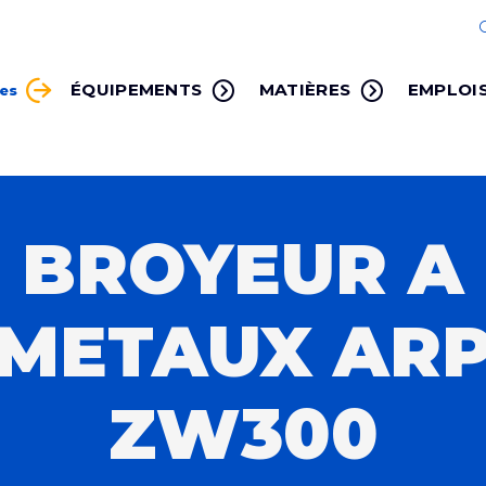
ÉQUIPEMENTS
MATIÈRES
EMPLOI
ces
BROYEUR A
METAUX AR
ZW300