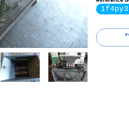
Référence de
1f4py3
P