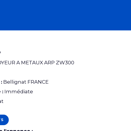
P
YEUR A METAUX ARP ZW300
8
:
Bellignat FRANCE
 :
Immédiate
at
TS