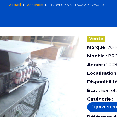
Accueil
Annonces
BROYEUR A METAUX ARP ZW300
Vente
Marque :
AR
Modèle :
BRO
Année :
200
Localisation 
Disponibilité
État :
Bon ét
Catégorie :
ÉQUIPEMEN