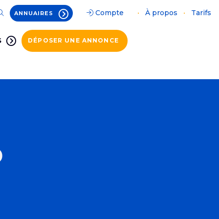
Compte
•
À propos
•
Tarifs
ANNUAIRES
S
DÉPOSER UNE ANNONCE
P