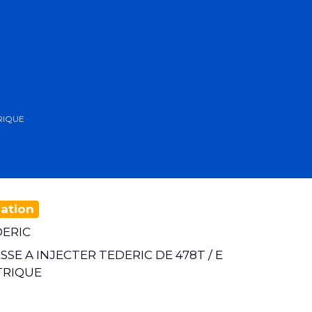
TRIQUE
ation
ERIC
SSE A INJECTER TEDERIC DE 478T / E
TRIQUE