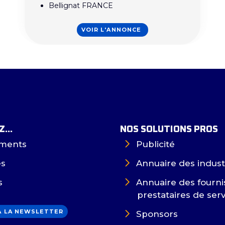
Bellignat FRANCE
VOIR L'ANNONCE
...
NOS SOLUTIONS PROS
ments
Publicité
es
Annuaire des indust
s
Annuaire des fourni
prestataires de ser
 À LA NEWSLETTER
Sponsors