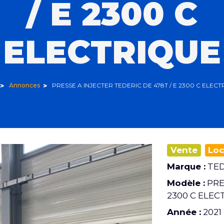
/ E 2300 C
ELECTRIQUE
Annonces
PRESSE A INJECTER TEDERIC DE 478T / E 2300 C ELEC
Vente
Loc
Marque :
TED
Modèle :
PRE
2300 C ELEC
Année :
2021