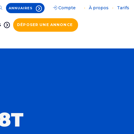
Compte
•
À propos
•
Tarifs
ANNUAIRES
S
DÉPOSER UNE ANNONCE
8T