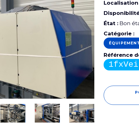
Localisation 
Disponibilité
État :
Bon ét
Catégorie :
ÉQUIPEMEN
Référence de
1fxVei
P