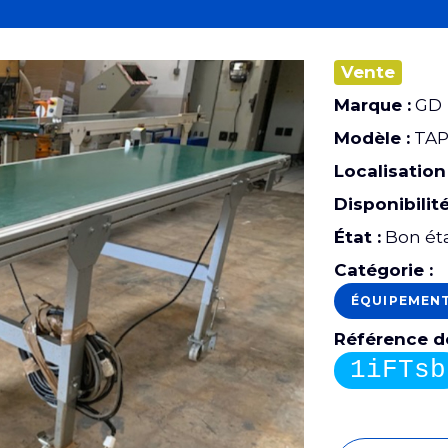
Vente
Marque :
GD
Modèle :
TAP
Localisation 
Disponibilité
État :
Bon ét
Catégorie :
ÉQUIPEMEN
Référence de
1iFTsb