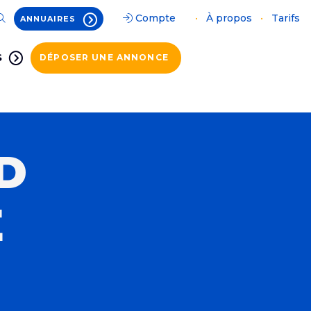
Compte
•
À propos
•
Tarifs
ANNUAIRES
S
DÉPOSER UNE ANNONCE
D
E