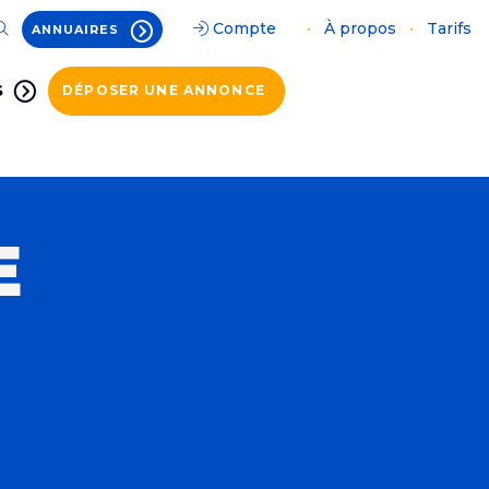
Compte
•
À propos
•
Tarifs
ANNUAIRES
S
DÉPOSER UNE ANNONCE
E