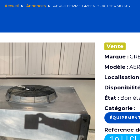
Accueil
Annonces
AEROTHERME GREEN BOX THERMOKEY
Vente
Marque :
GRE
Modèle :
AER
Localisation 
Disponibilité
État :
Bon ét
Catégorie :
ÉQUIPEMEN
Référence de
1ollCL