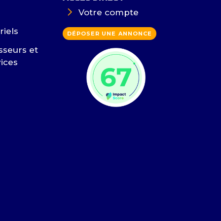
Votre compte
riels
DÉPOSER UNE ANNONCE
sseurs et
vices