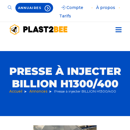
Compte
•
À propos
•
ANNUAIRES
Tarifs
PRESSE À INJECTER
BILLION H1300/400
Accueil
Annonces
Presse à injecter BILLION H1300/400