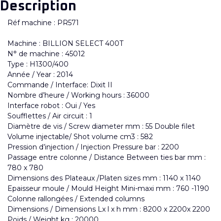
Description
Réf machine : PR571
Machine : BILLION SELECT 400T
N° de machine : 45012
Type : H1300/400
Année / Year : 2014
Commande / Interface: Dixit II
Nombre d’heure / Working hours : 36000
Interface robot : Oui / Yes
Soufflettes / Air circuit : 1
Diamètre de vis / Screw diameter mm : 55 Double filet
Volume injectable/ Shot volume cm3 : 582
Pression d’injection / Injection Pressure bar : 2200
Passage entre colonne / Distance Between ties bar mm :
780 x 780
Dimensions des Plateaux /Platen sizes mm : 1140 x 1140
Epaisseur moule / Mould Height Mini-maxi mm : 760 -1190
Colonne rallongées / Extended columns
Dimensions / Dimensions Lx l x h mm : 8200 x 2200x 2200
Poids / Weight kg : 20000