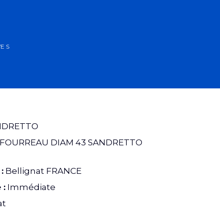
E S
NDRETTO
/FOURREAU DIAM 43 SANDRETTO
:
Bellignat FRANCE
 :
Immédiate
at