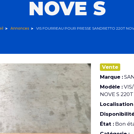
NOVE S
il
Annonces
VIS FOURREAU POUR PRESSE SANDRETTO 220T NOV
Vente
Marque :
SA
Modèle :
VIS
NOVE S 220T
Localisation 
Disponibilité
État :
Bon ét
Catégorie :