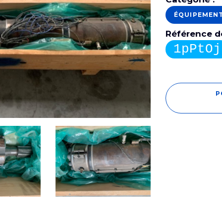
ÉQUIPEMEN
Référence de
1pPtOj
P