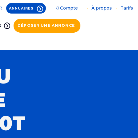
Compte
•
À propos
•
Tarifs
ANNUAIRES
S
DÉPOSER UNE ANNONCE
U
E
0T