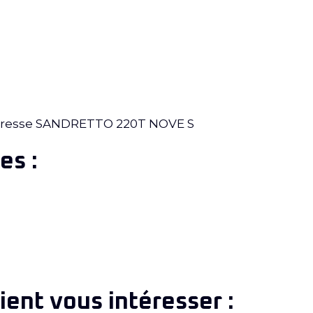
 presse SANDRETTO 220T NOVE S
es :
ent vous intéresser :