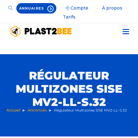
Compte
•
À propos
•
ANNUAIRES
Tarifs
RÉGULATEUR
MULTIZONES SISE
MV2-LL-S.32
Accueil
Annonces
Régulateur Multizones SISE MV2-LL-S.32