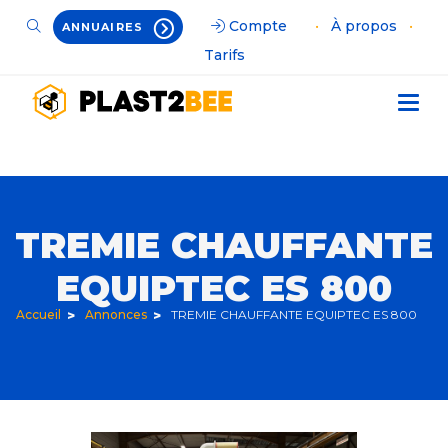
Compte
•
À propos
•
ANNUAIRES
Tarifs
TREMIE CHAUFFANTE
EQUIPTEC ES 800
Accueil
Annonces
TREMIE CHAUFFANTE EQUIPTEC ES 800