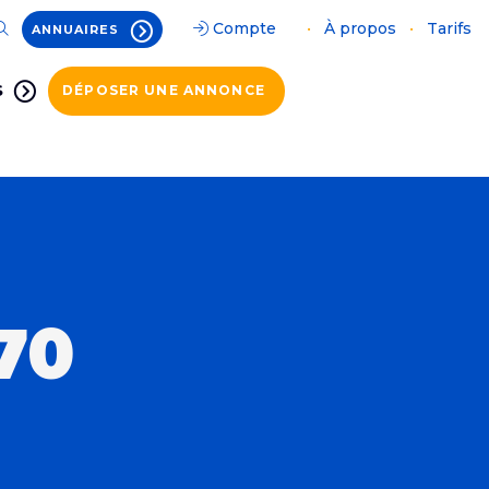
Compte
•
À propos
•
Tarifs
ANNUAIRES
S
DÉPOSER UNE ANNONCE
70