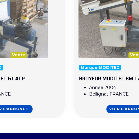
Vente
Ven
C
Marque MODITEC
EC G1 ACP
BROYEUR MODITEC BM 1
Année 2004
RANCE
Bellignat FRANCE
R L'ANNONCE
VOIR L'ANNO