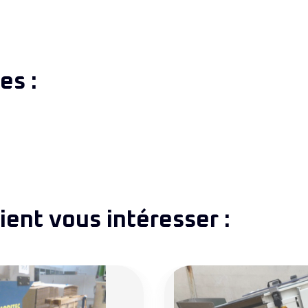
es :
ent vous intéresser :