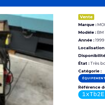
Vente
Marque :
MO
Modèle :
BM 
Année :
1999
Localisation 
Disponibilité
État :
Très bo
Catégorie :
ÉQUIPEMEN
Référence de
1xTb2E