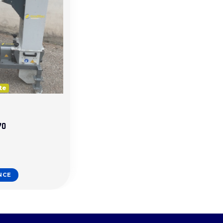
te
70
NCE