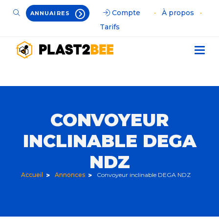
Compte
•
À propos
•
ANNUAIRES
Tarifs
CONVOYEUR
INCLINABLE DEGA
NDZ
Accueil
Annonces
Convoyeur inclinable DEGA NDZ