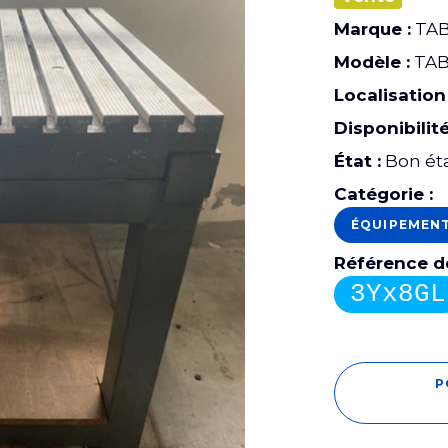
Marque :
TAB
Modèle :
TAB
Localisation 
Disponibilité
État :
Bon ét
Catégorie :
ÉQUIPEMEN
Référence de
3Yx8GL
P