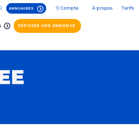
Compte
•
À propos
•
Tarifs
ANNUAIRES
S
DÉPOSER UNE ANNONCE
EE