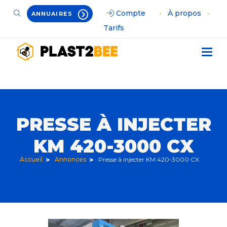
Compte
•
À propos
•
ANNUAIRES
Tarifs
PRESSE À INJECTER
KM 420-3000 CX
Accueil
Annonces
Presse à injecter KM 420-3000 CX