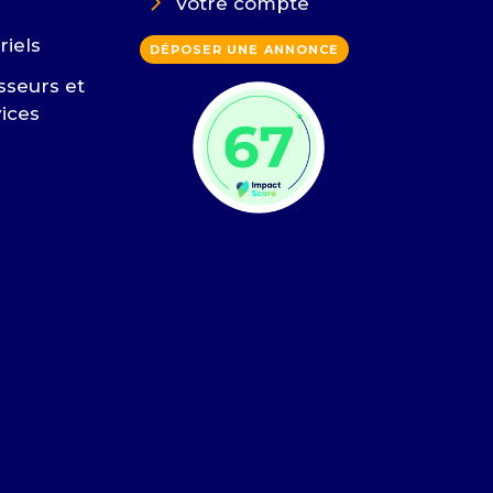
Votre compte
riels
DÉPOSER UNE ANNONCE
sseurs et
vices