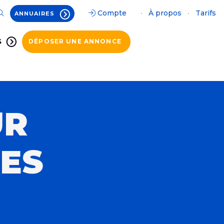
Compte
•
À propos
•
Tarifs
ANNUAIRES
S
DÉPOSER UNE ANNONCE
UR
 ES