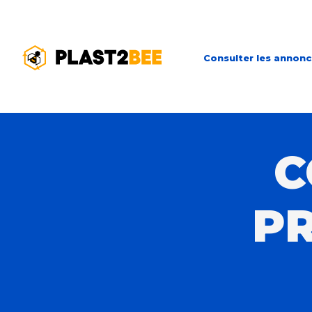
Consulter les annon
C
PR