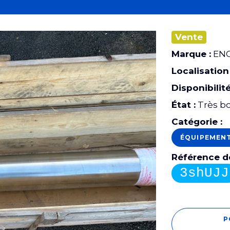
Vente
Marque :
EN
Localisation 
Disponibilité
État :
Très bo
Catégorie :
ÉQUIPEMEN
Référence de
3shUJJ
P